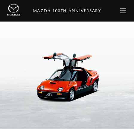
日
English
本
MAZDA 100TH ANNIVERSARY
語
ト
ッ
プ
ペ
ー
ジ
MESSAGE
with
MAZDA
STORIES