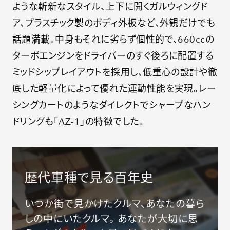
代
ような斬新なスタイル、上下に開くガルウィングド
の
マ
ア、プラスチック製のボディ外板など、外観だけでも
ツ
話題満載。中身もそれに劣らず個性的で、660ccの
ダ
車
ターボエンジンをドライバーのすぐ後ろに配置する
ミッドシップレイアウトを採用し、低重心の設計や徹
底した軽量化によって優れた運動性能を実現。レー
MAZDA
ACADEMY
シングカートのようなダイレクトでシャープなハン
ドリングも「AZ-1」の特徴でした。
MAZDA
PLAYROOM
歴代車種で見る百年史
ANNIVERSARY
いつか街で見かけたクルマ、あなたの暮ら
EVENT
しの中にいたクルマ。
あなたが大切に思