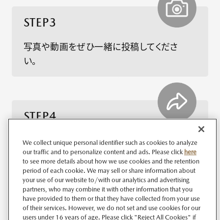
STEP3
写真や動画をぜひ一緒に投稿してくださ
い。
STEP4
必ずハッシュタグ「#withMazda」をつけて投
We collect unique personal identifier such as cookies to analyze
our traffic and to personalize content and ads. Please click
here
稿してください。
to see more details about how we use cookies and the retention
特定の車種についての投稿の場合は、ぜひ「#車種名」
period of each cookie. We may sell or share information about
もつけてご投稿ください。
your use of our website to/with our analytics and advertising
partners, who may combine it with other information that you
have provided to them or that they have collected from your use
of their services. However, we do not set and use cookies for our
users under 16 years of age. Please click "Reject All Cookies" if