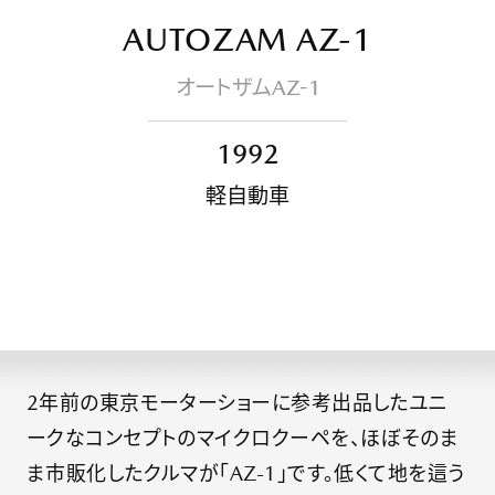
AUTOZAM AZ-1
MAZDA
オートザムAZ-1
VIRTUAL
MUSEUM
1992
軽自動車
マ
ツ
ダ
創
業
者
の
想
い
2年前の東京モーターショーに参考出品したユニ
ークなコンセプトのマイクロクーペを、ほぼそのま
歴
ま市販化したクルマが「AZ-1」です。低くて地を這う