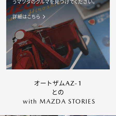
うマツダのクルマを見つけてください。
100TH
ANNIVERSARY
詳細はこちら
LOGO
企
商
業
品
情
情
ニ
個
こ
お
報
報
ュ
人
の
問
ー
情
サ
合
ス
報
イ
せ/FAQ
オートザムAZ-1
レ
の
ト
タ
取
に
との
ー
扱
つ
登
い
い
録
て
with MAZDA STORIES
CLOSE