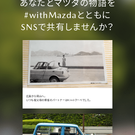
あなたとマツダの物語を
#withMazda
とともに
SNS
で共有しませんか？
広島から岡山へ。
いつも祖父母の帰省のパートナーはR360クーペでした。